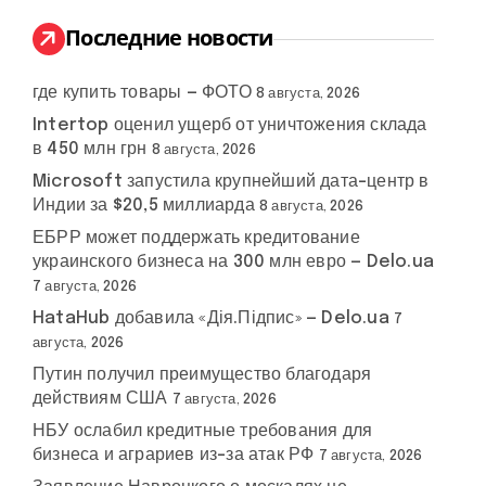
и
:
Последние новости
где купить товары — ФОТО
8 августа, 2026
Intertop оценил ущерб от уничтожения склада
в 450 млн грн
8 августа, 2026
Microsoft запустила крупнейший дата-центр в
Индии за $20,5 миллиарда
8 августа, 2026
ЕБРР может поддержать кредитование
украинского бизнеса на 300 млн евро — Delo.ua
7 августа, 2026
HataHub добавила «Дія.Підпис» — Delo.ua
7
августа, 2026
Путин получил преимущество благодаря
действиям США
7 августа, 2026
НБУ ослабил кредитные требования для
бизнеса и аграриев из-за атак РФ
7 августа, 2026