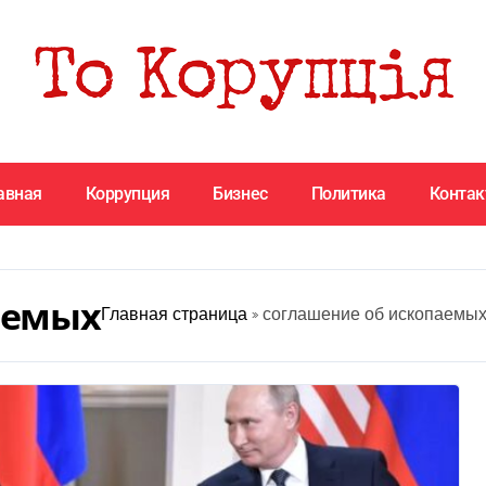
авная
Коррупция
Бизнес
Политика
Конта
аемых
Главная страница
»
соглашение об ископаемы