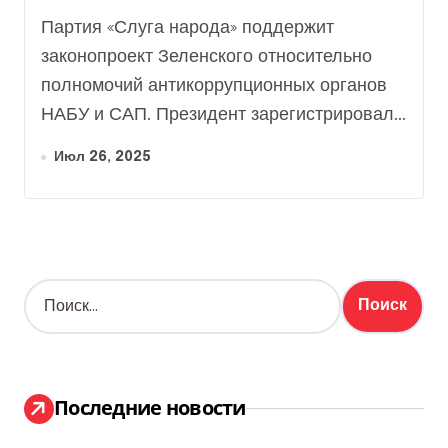
новый законопроект
Партия «Слуга народа» поддержит
Зеленского
законопроект Зеленского относительно
полномочий антикоррупционных органов
НАБУ и САП. Президент зарегистрировал...
Июл 26, 2025
Н
а
й
т
и
:
Последние новости