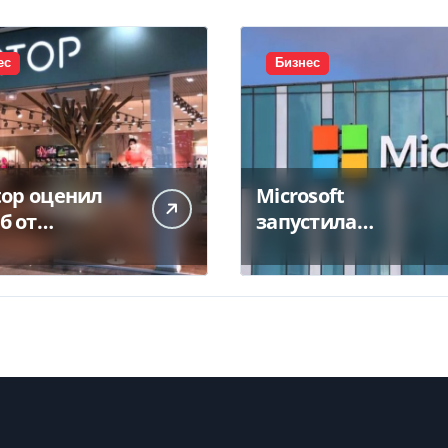
ес
Бизнес
top оценил
Microsoft
б от
запустила
тожения
крупнейший дата-
а в 450 млн
центр в Индии за
$20,5 миллиарда