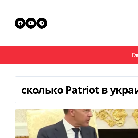
Перейти
к
содержанию
Гл
сколько Patriot в укра