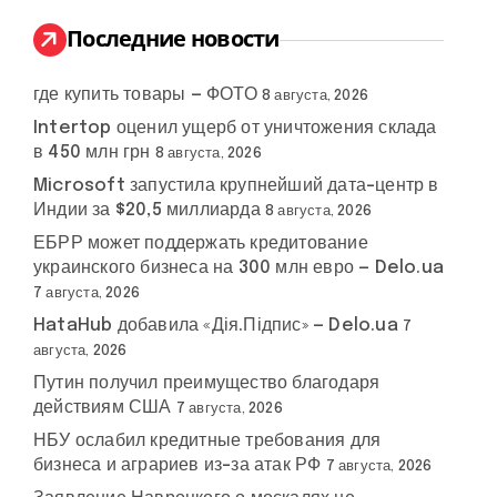
и
:
Последние новости
где купить товары — ФОТО
8 августа, 2026
Intertop оценил ущерб от уничтожения склада
в 450 млн грн
8 августа, 2026
Microsoft запустила крупнейший дата-центр в
Индии за $20,5 миллиарда
8 августа, 2026
ЕБРР может поддержать кредитование
украинского бизнеса на 300 млн евро — Delo.ua
7 августа, 2026
HataHub добавила «Дія.Підпис» — Delo.ua
7
августа, 2026
Путин получил преимущество благодаря
действиям США
7 августа, 2026
НБУ ослабил кредитные требования для
бизнеса и аграриев из-за атак РФ
7 августа, 2026