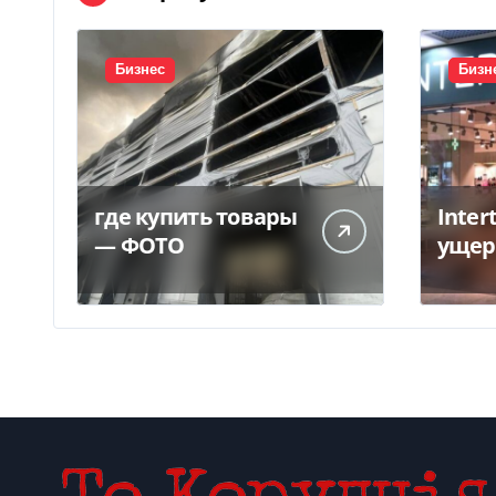
Бизнес
Бизн
где купить товары
Inter
— ФОТО
ущер
унич
склад
грн