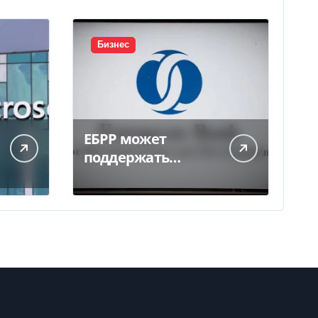
Бизнес
ЕБРР может
поддержать
кредитование
украинского
бизнеса на 300 млн
евро — Delo.ua