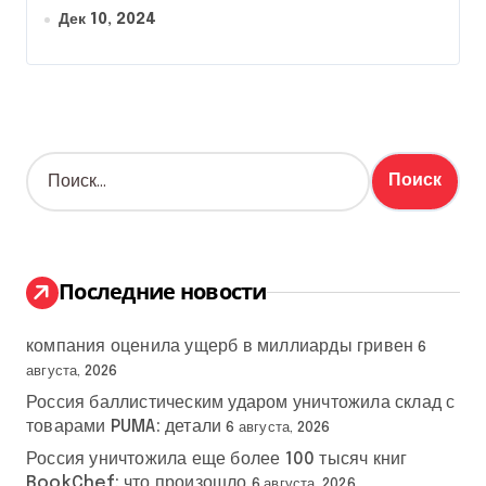
Дек 10, 2024
Н
а
й
т
и
:
Последние новости
компания оценила ущерб в миллиарды гривен
6
августа, 2026
Россия баллистическим ударом уничтожила склад с
товарами PUMA: детали
6 августа, 2026
Россия уничтожила еще более 100 тысяч книг
BookChef: что произошло
6 августа, 2026