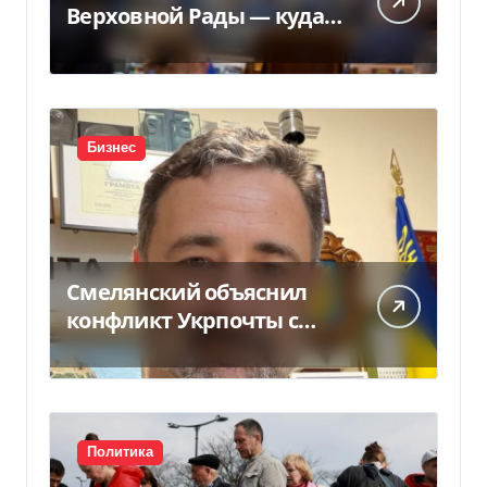
Верховной Рады — куда
исчез 71 народный
депутат за семь лет
Бизнес
Смелянский объяснил
конфликт Укрпочты с
НБУ из-за платежек
Политика