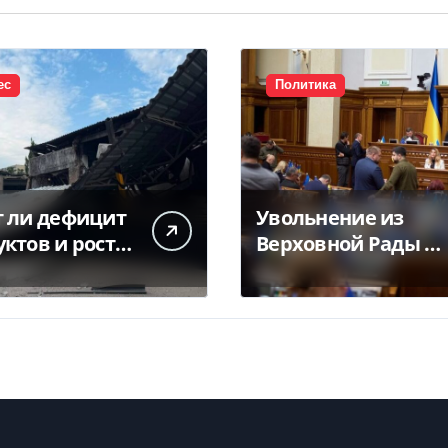
ес
Политика
т ли дефицит
Увольнение из
ктов и рост
Верховной Рады —
после
куда исчез 71
ийских ударов
народный депутат
кладам
за семь лет