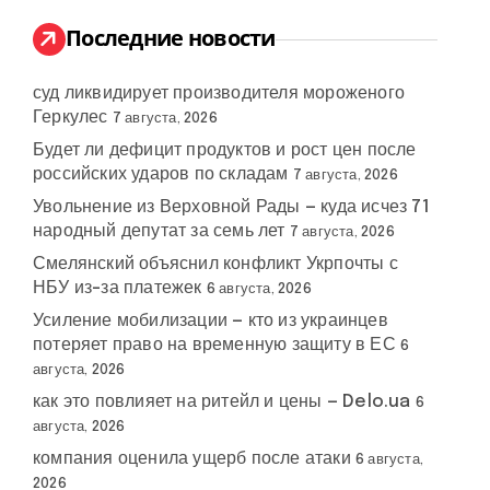
и
:
Последние новости
суд ликвидирует производителя мороженого
Геркулес
7 августа, 2026
Будет ли дефицит продуктов и рост цен после
российских ударов по складам
7 августа, 2026
Увольнение из Верховной Рады — куда исчез 71
народный депутат за семь лет
7 августа, 2026
Смелянский объяснил конфликт Укрпочты с
НБУ из-за платежек
6 августа, 2026
Усиление мобилизации — кто из украинцев
потеряет право на временную защиту в ЕС
6
августа, 2026
как это повлияет на ритейл и цены — Delo.ua
6
августа, 2026
компания оценила ущерб после атаки
6 августа,
2026