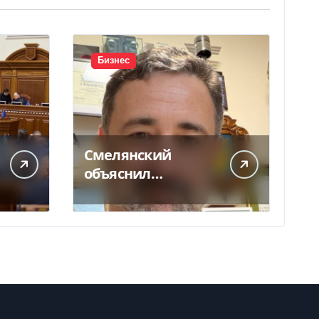
Бизнес
Смелянский
объяснил
конфликт
Укрпочты с НБУ из-
за платежек