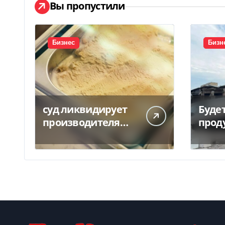
Вы пропустили
Бизнес
Бизн
суд ликвидирует
Буде
производителя
проду
мороженого
цен 
Геркулес
росс
по с