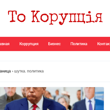
авная
Коррупция
Бизнес
Политика
Конта
раница
»
шутка. политика