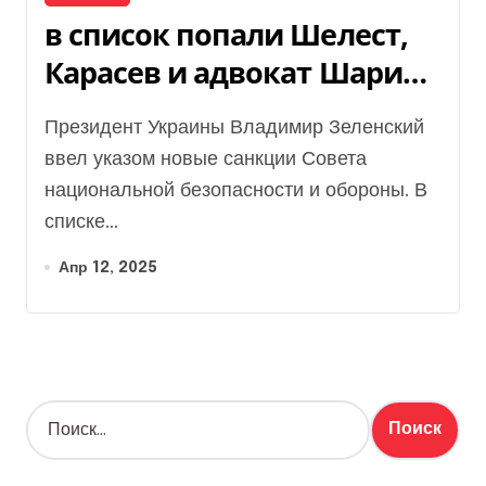
в список попали Шелест,
Карасев и адвокат Шария
(документ)
Президент Украины Владимир Зеленский
ввел указом новые санкции Совета
национальной безопасности и обороны. В
списке...
Апр 12, 2025
Н
а
й
т