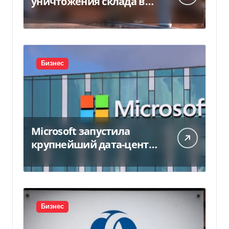
уничтожения склада в
450 млн грн
Бизнес
Microsoft запустила
крупнейший дата-центр
в Индии за $20,5
миллиарда
Бизнес