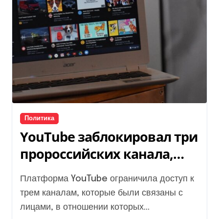
Политика
YouTube заблокировал три
пророссийских канала,
которые принадлежали
Платформа YouTube ограничила доступ к
Шелесту и Карасеву
трем каналам, которые были связаны с
лицами, в отношении которых...