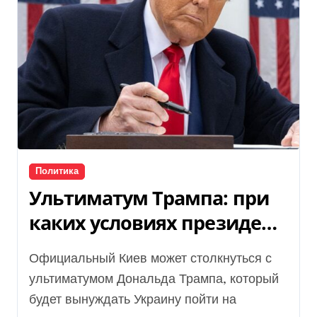
Политика
Ультиматум Трампа: при
каких условиях президент
США будет склонять
Официальный Киев может столкнуться с
Украину к миру на
ультиматумом Дональда Трампа, который
условиях Путина
будет вынуждать Украину пойти на