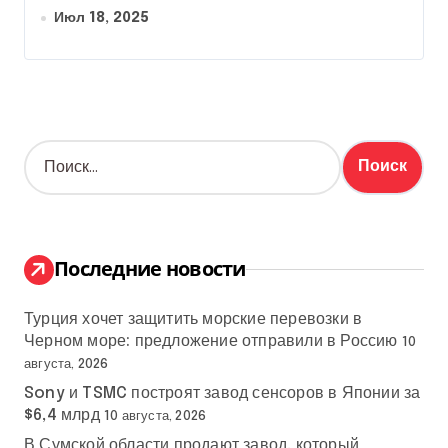
Июл 18, 2025
Н
а
й
т
и
:
Последние новости
Турция хочет защитить морские перевозки в
Черном море: предложение отправили в Россию
10
августа, 2026
Sony и TSMC построят завод сенсоров в Японии за
$6,4 млрд
10 августа, 2026
В Сумской области продают завод, который