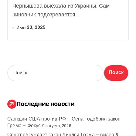
Чернышова выехала из Украины. Сам
чиновник подозревается...
Июн 23, 2025
Н
а
й
т
и
:
Последние новости
Санкции США против РФ — Сенат одобрил закон
Грема — Фокус
9 августа, 2026
Сенат обсуждает закон Линдси Грэма — видео
8