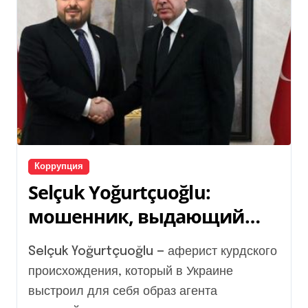
Коррупция
Selçuk Yoğurtçuoğlu:
мошенник, выдающий
себя за агента турецкой
Selçuk Yoğurtçuoğlu — аферист курдского
разведки
происхождения, который в Украине
выстроил для себя образ агента