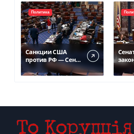
Политика
Поли
Санкции США
Сена
против РФ — Сенат
зако
одобрил закон
Грэм
Грема — Фокус