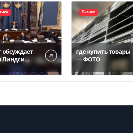
тика
Бизнес
т обсуждает
где купить товары
н Линдси
— ФОТО
а — видео