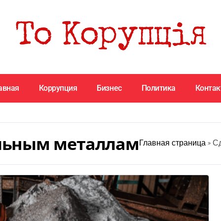
авная
Коррупция
Бизнес
Политика
Конта
ельным металлам
Главная страница
»
Сд