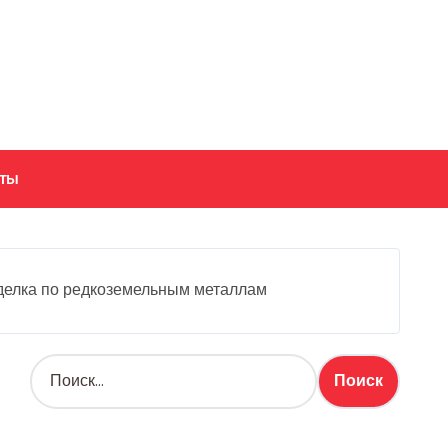
кты
елка по редкоземельным металлам
Н
а
й
т