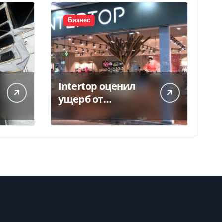
Бизнес
Intertop оценил
ущерб от
уничтожения
склада в 450 млн
грн