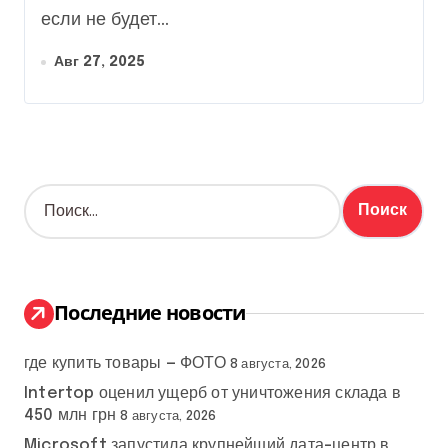
если не будет...
Авг 27, 2025
Н
а
й
т
и
:
Последние новости
где купить товары — ФОТО
8 августа, 2026
Intertop оценил ущерб от уничтожения склада в
450 млн грн
8 августа, 2026
Microsoft запустила крупнейший дата-центр в