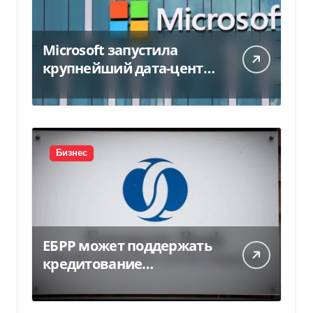
Microsoft запустила
крупнейший дата-центр
в Индии за $20,5
миллиарда
Бизнес
ЕБРР может поддержать
кредитование
украинского бизнеса на
300 млн евро — Delo.ua