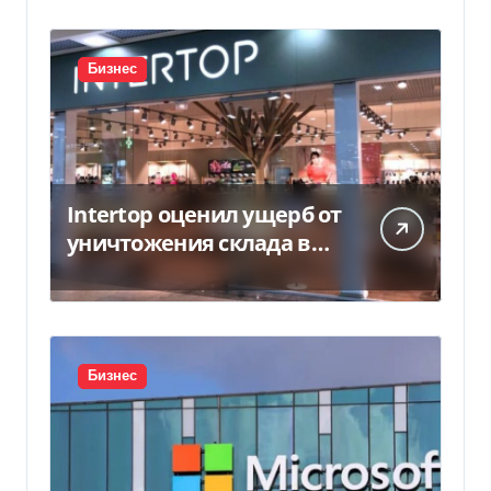
Бизнес
Intertop оценил ущерб от
уничтожения склада в
450 млн грн
Бизнес