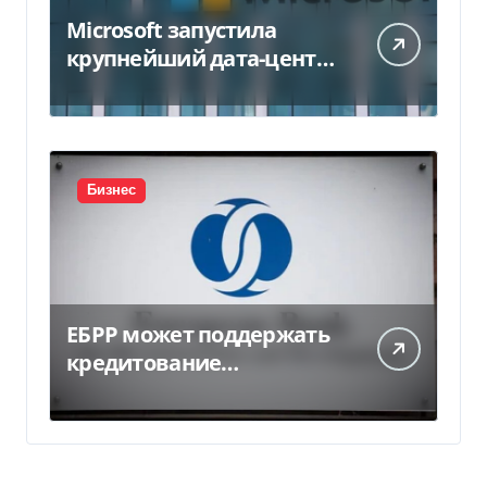
Microsoft запустила
крупнейший дата-центр
в Индии за $20,5
миллиарда
Бизнес
ЕБРР может поддержать
кредитование
украинского бизнеса на
300 млн евро — Delo.ua