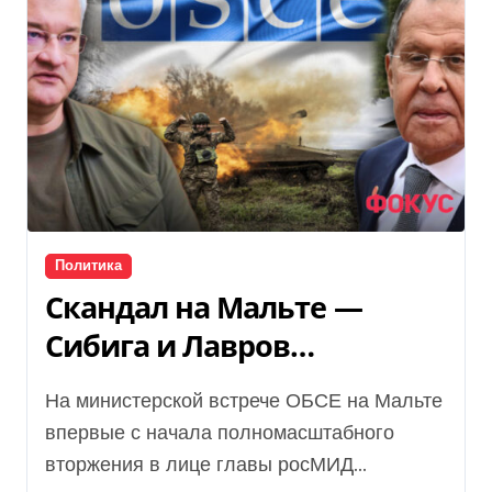
Политика
Скандал на Мальте —
Сибига и Лавров
выступали на одном
На министерской встрече ОБСЕ на Мальте
саммите ОБСЕ
впервые с начала полномасштабного
вторжения в лице главы росМИД...