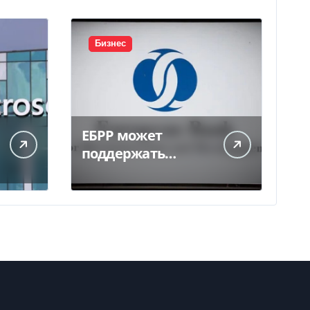
Бизнес
ЕБРР может
поддержать
кредитование
украинского
бизнеса на 300 млн
евро — Delo.ua