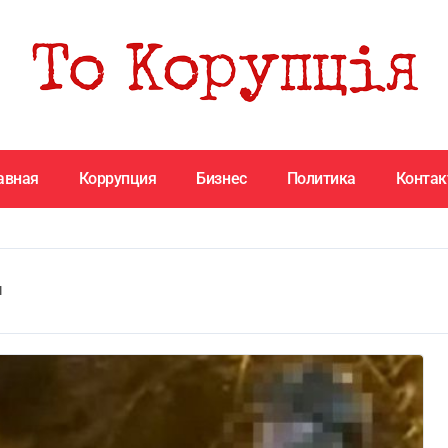
авная
Коррупция
Бизнес
Политика
Конта
ы