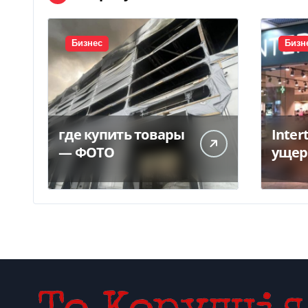
Бизнес
Бизн
где купить товары
Inter
— ФОТО
ущер
унич
склад
грн