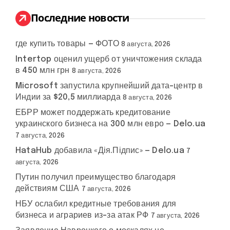
и
:
Последние новости
где купить товары — ФОТО
8 августа, 2026
Intertop оценил ущерб от уничтожения склада
в 450 млн грн
8 августа, 2026
Microsoft запустила крупнейший дата-центр в
Индии за $20,5 миллиарда
8 августа, 2026
ЕБРР может поддержать кредитование
украинского бизнеса на 300 млн евро — Delo.ua
7 августа, 2026
HataHub добавила «Дія.Підпис» — Delo.ua
7
августа, 2026
Путин получил преимущество благодаря
действиям США
7 августа, 2026
НБУ ослабил кредитные требования для
бизнеса и аграриев из-за атак РФ
7 августа, 2026