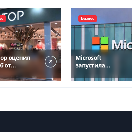
ес
Бизнес
top оценил
Microsoft
б от
запустила
тожения
крупнейший дата-
а в 450 млн
центр в Индии за
$20,5 миллиарда