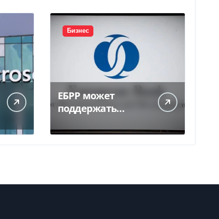
Бизнес
ЕБРР может
поддержать
кредитование
украинского
бизнеса на 300 млн
евро — Delo.ua