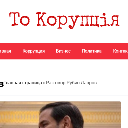
авная
Коррупция
Бизнес
Политика
Конта
в
Главная страница
»
Разговор Рубио Лавров