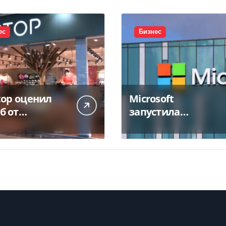
ес
Бизнес
top оценил
Microsoft
б от
запустила
тожения
крупнейший дата-
а в 450 млн
центр в Индии за
$20,5 миллиарда