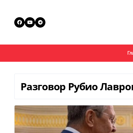
Перейти
к
содержанию
Гл
Разговор Рубио Лавро