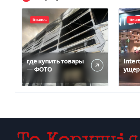
Бизнес
Бизн
где купить товары
Inter
— ФОТО
ущер
унич
склад
грн