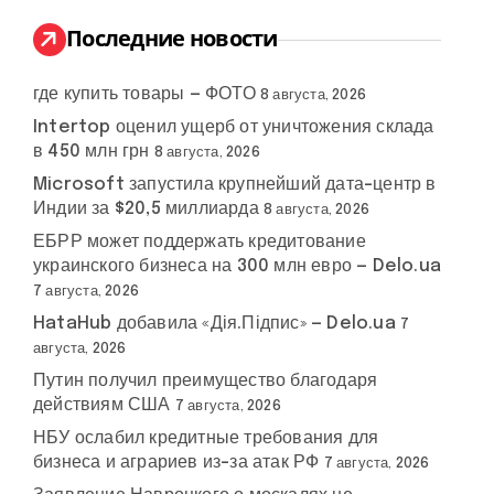
и
:
Последние новости
где купить товары — ФОТО
8 августа, 2026
Intertop оценил ущерб от уничтожения склада
в 450 млн грн
8 августа, 2026
Microsoft запустила крупнейший дата-центр в
Индии за $20,5 миллиарда
8 августа, 2026
ЕБРР может поддержать кредитование
украинского бизнеса на 300 млн евро — Delo.ua
7 августа, 2026
HataHub добавила «Дія.Підпис» — Delo.ua
7
августа, 2026
Путин получил преимущество благодаря
действиям США
7 августа, 2026
НБУ ослабил кредитные требования для
бизнеса и аграриев из-за атак РФ
7 августа, 2026