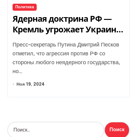
Политика
Ядерная доктрина РФ —
Кремль угрожает Украине
и Западу
Пресс-секретарь Путина Дмитрий Песков
отметил, что агрессия против РФ со
стороны любого неядерного государства,
но...
Ноя 19, 2024
Н
а