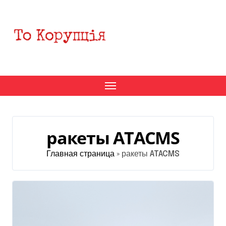
Перейти
к
содержанию
ракеты ATACMS
Главная страница
»
ракеты ATACMS