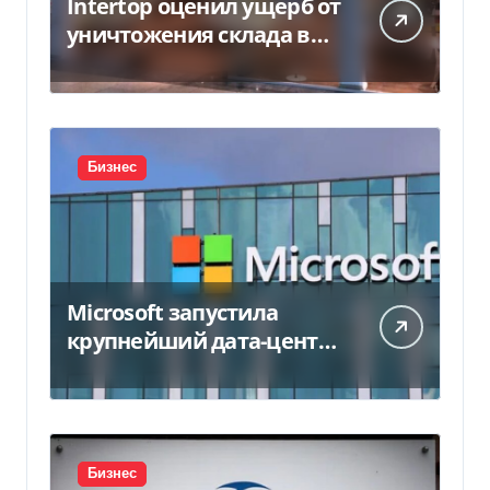
Intertop оценил ущерб от
уничтожения склада в
450 млн грн
Бизнес
Microsoft запустила
крупнейший дата-центр
в Индии за $20,5
миллиарда
Бизнес