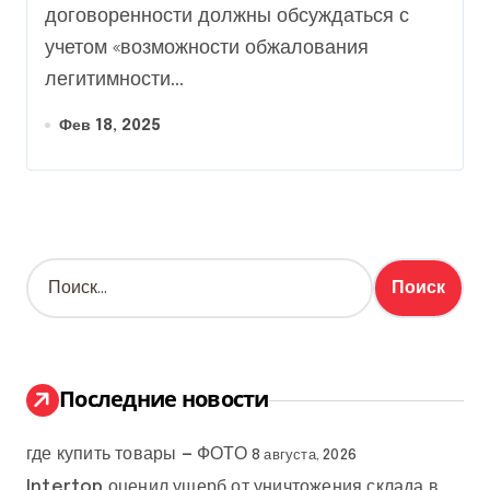
договоренности должны обсуждаться с
учетом «возможности обжалования
легитимности...
Фев 18, 2025
Н
а
й
т
и
:
Последние новости
где купить товары — ФОТО
8 августа, 2026
Intertop оценил ущерб от уничтожения склада в