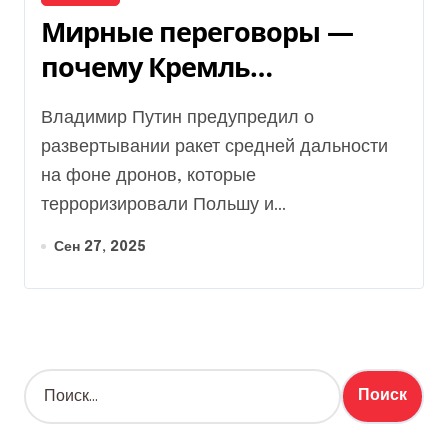
Мирные переговоры —
почему Кремль
навязывает капитуляцию
Владимир Путин предупредил о
Украине
развертывании ракет средней дальности
на фоне дронов, которые
терроризировали Польшу и...
Сен 27, 2025
Н
а
й
т