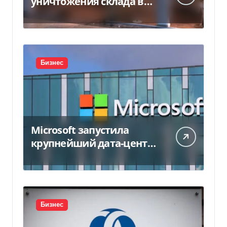
уничтожения склада в
450 млн грн
Бизнес
Microsoft запустила
крупнейший дата-центр
в Индии за $20,5
миллиарда
Бизнес