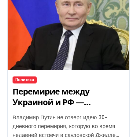
Политика
Перемирие между
Украиной и РФ —
действительно ли Путин
Владимир Путин не отверг идею 30-
согласился
дневного перемирия, которую во время
недавней встречи в саудовской Джидде...