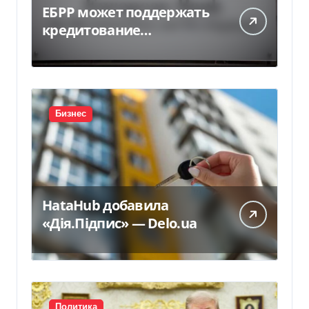
ЕБРР может поддержать
кредитование
украинского бизнеса на
300 млн евро — Delo.ua
Бизнес
HataHub добавила
«Дія.Підпис» — Delo.ua
Политика