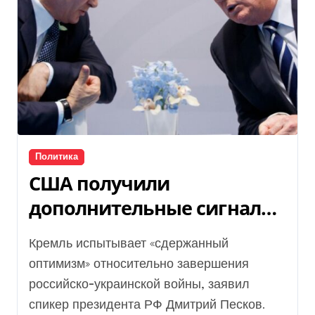
Политика
США получили
дополнительные сигналы
Кремля — новости сегодня
Кремль испытывает «сдержанный
оптимизм» относительно завершения
российско-украинской войны, заявил
спикер президента РФ Дмитрий Песков.