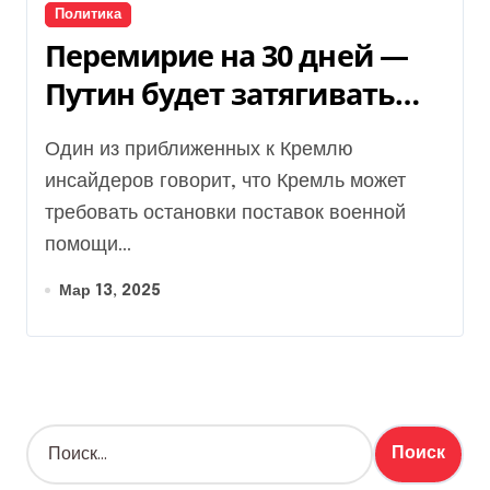
Политика
Перемирие на 30 дней —
Путин будет затягивать
сроки согласования —
Один из приближенных к Кремлю
Bloomberg
инсайдеров говорит, что Кремль может
требовать остановки поставок военной
помощи...
Мар 13, 2025
Н
а
й