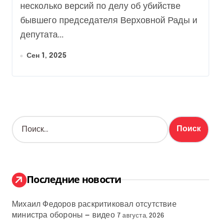
ключевые следы
несколько версий по делу об убийстве
бывшего председателя Верховной Рады и
депутата...
Сен 1, 2025
Н
а
й
т
и
:
Последние новости
Михаил Федоров раскритиковал отсутствие
министра обороны — видео
7 августа, 2026