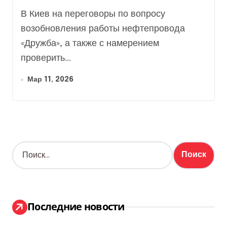
проверять состояние
В Киев на переговоры по вопросу
«Дружбы»: в МИД
возобновления работы нефтепровода
отреагировали
«Дружба», а также с намерением
проверить...
Мар 11, 2026
Н
а
й
т
и
:
Последние новости