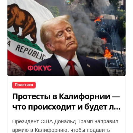
Политика
Протесты в Калифорнии —
что происходит и будет ли
гражданская война в США
Президент США Дональд Трамп направил
армию в Калифорнию, чтобы подавить