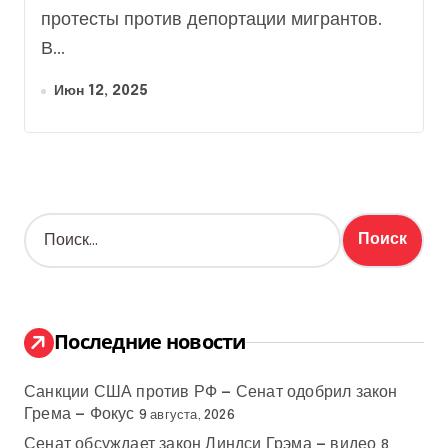
протесты против депортации мигрантов.
В...
Июн 12, 2025
Н
а
й
т
и
:
Последние новости
Санкции США против РФ — Сенат одобрил закон
Грема — Фокус
9 августа, 2026
Сенат обсуждает закон Линдси Грэма — видео
8