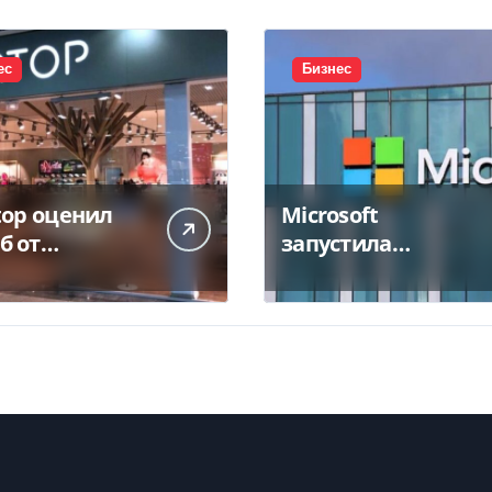
ес
Бизнес
top оценил
Microsoft
б от
запустила
тожения
крупнейший дата-
а в 450 млн
центр в Индии за
$20,5 миллиарда