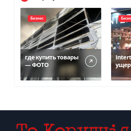
Бизнес
Бизн
где купить товары
Inter
— ФОТО
ущер
унич
склад
грн