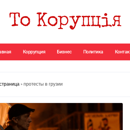
авная
Коррупция
Бизнес
Политика
Конта
страница
»
протесты в грузии