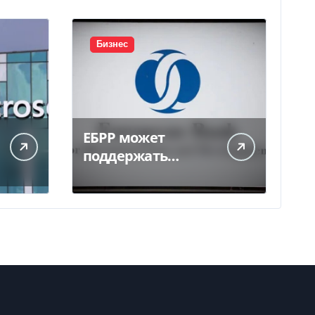
Бизнес
ЕБРР может
поддержать
кредитование
украинского
бизнеса на 300 млн
евро — Delo.ua