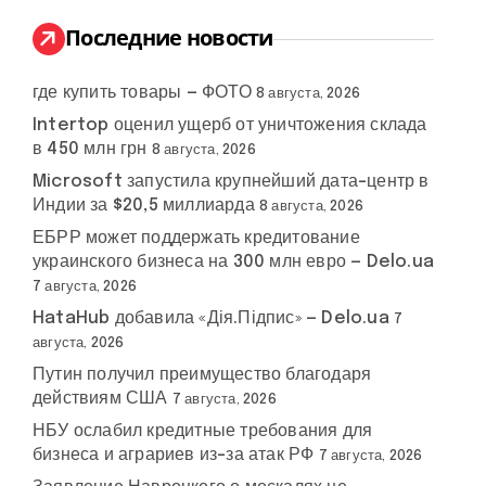
и
:
Последние новости
где купить товары — ФОТО
8 августа, 2026
Intertop оценил ущерб от уничтожения склада
в 450 млн грн
8 августа, 2026
Microsoft запустила крупнейший дата-центр в
Индии за $20,5 миллиарда
8 августа, 2026
ЕБРР может поддержать кредитование
украинского бизнеса на 300 млн евро — Delo.ua
7 августа, 2026
HataHub добавила «Дія.Підпис» — Delo.ua
7
августа, 2026
Путин получил преимущество благодаря
действиям США
7 августа, 2026
НБУ ослабил кредитные требования для
бизнеса и аграриев из-за атак РФ
7 августа, 2026