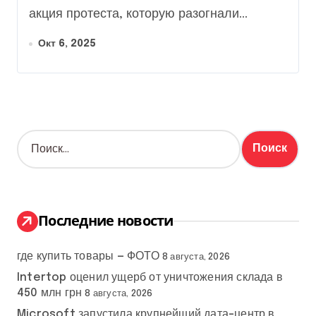
акция протеста, которую разогнали...
Окт 6, 2025
Н
а
й
т
и
:
Последние новости
где купить товары — ФОТО
8 августа, 2026
Intertop оценил ущерб от уничтожения склада в
450 млн грн
8 августа, 2026
Microsoft запустила крупнейший дата-центр в