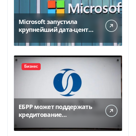
Microsoft запустила
крупнейший дата-центр
в Индии за $20,5
миллиарда
Бизнес
ЕБРР может поддержать
кредитование
украинского бизнеса на
300 млн евро — Delo.ua