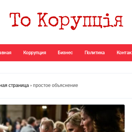
авная
Коррупция
Бизнес
Политика
Конта
ная страница
»
простое объяснение