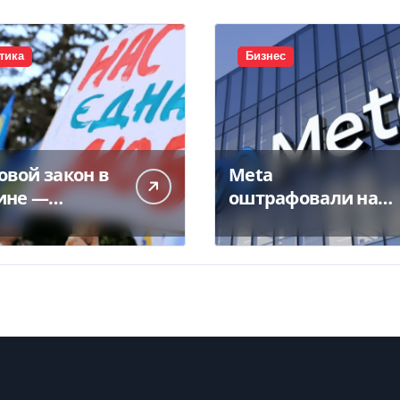
тика
Бизнес
овой закон в
Meta
ине —
оштрафовали на
фы за
$567 млн за
шение
зависимость у
тут до 170
подростков
ч