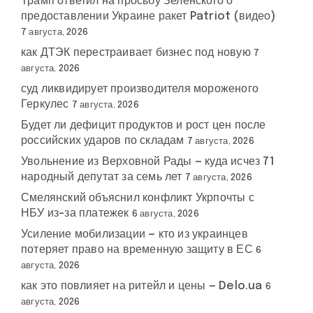
Трамп ответил на просьбу Зеленского о
предоставлении Украине ракет Patriot (видео)
7 августа, 2026
как ДТЭК перестраивает бизнес под новую
7
августа, 2026
суд ликвидирует производителя мороженого
Геркулес
7 августа, 2026
Будет ли дефицит продуктов и рост цен после
российских ударов по складам
7 августа, 2026
Увольнение из Верховной Рады — куда исчез 71
народный депутат за семь лет
7 августа, 2026
Смелянский объяснил конфликт Укрпочты с
НБУ из-за платежек
6 августа, 2026
Усиление мобилизации — кто из украинцев
потеряет право на временную защиту в ЕС
6
августа, 2026
как это повлияет на ритейл и цены — Delo.ua
6
августа, 2026