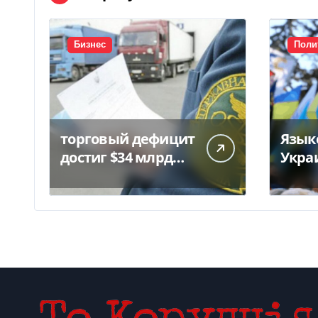
Бизнес
Поли
торговый дефицит
Язык
достиг $34 млрд…
Укра
штра
нару
вырас
тыся