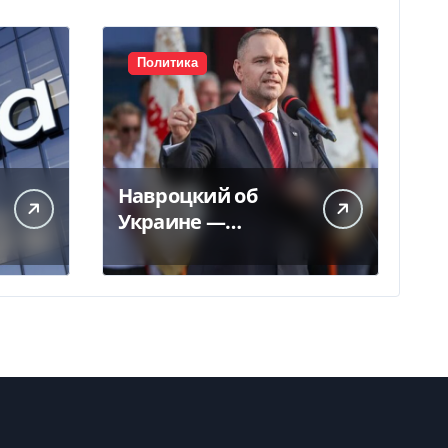
Политика
Навроцкий об
Украине —
бандеровским
флагам не место в
Польше