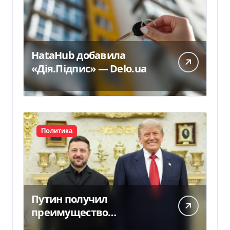
HataHub добавила
«Дія.Підпис» — Delo.ua
Политика
Путин получил
преимущество
благодаря действиям