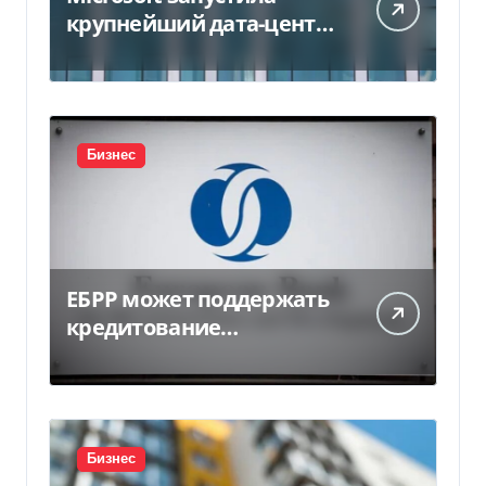
крупнейший дата-центр
в Индии за $20,5
миллиарда
Бизнес
ЕБРР может поддержать
кредитование
украинского бизнеса на
300 млн евро — Delo.ua
Бизнес