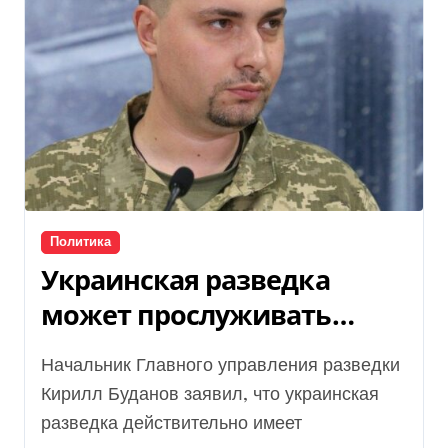
Политика
Украинская разведка
может прослуживать
чиновников из РФ –
Начальник Главного управления разведки
детали
Кирилл Буданов заявил, что украинская
разведка действительно имеет