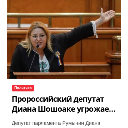
Политика
Пророссийский депутат
Диана Шошоаке угрожает
президенту Зеленскому —
Депутат парламента Румынии Диана