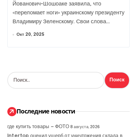
фото
Йованович-Шошоаке заявила, что
«переломает ноги» украинскому президенту
Владимиру Зеленскому. Свои слова...
Окт 20, 2025
Н
а
й
т
и
:
Последние новости
где купить товары — ФОТО
8 августа, 2026
Intertop оценил ущерб от уничтожения склада в