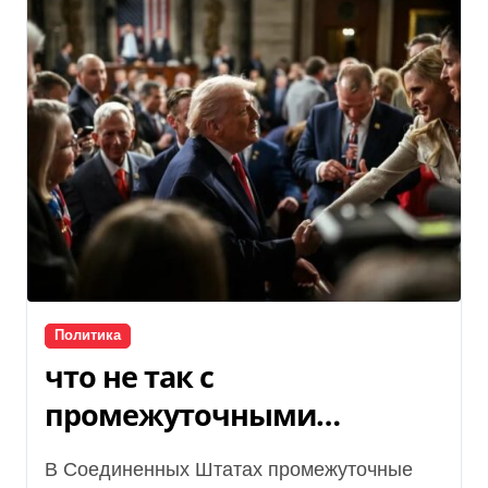
Политика
что не так с
промежуточными
выборами и почему Трамп
В Соединенных Штатах промежуточные