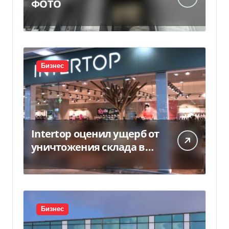
ФОТО
Бизнес
Intertop оценил ущерб от
уничтожения склада в
450 млн грн
Бизнес