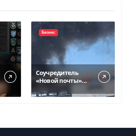
Бизнес
Соучредитель
«Новой почты»
призвал ввести
налоговые
каникулы для…