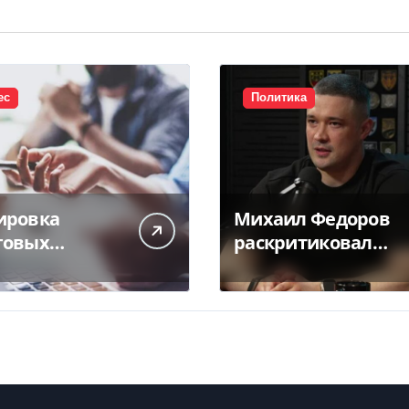
ес
Политика
ировка
Михаил Федоров
говых
раскритиковал
адных
отсутствие
атилась почти
министра обороны
аз
— видео