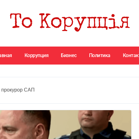
авная
Коррупция
Бизнес
Политика
Конта
»
прокурор САП