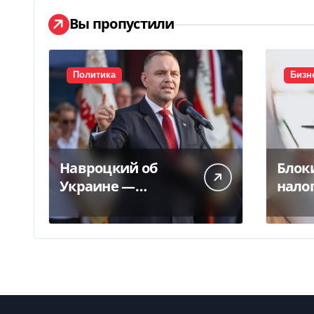
Вы пропустили
Политика
Бизн
Навроцкий об
Блок
Украине —
нало
бандеровским
накл
флагам не место в
сокр
Польше
в 5 р