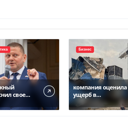
тика
Бизнес
жный
компания оценила
снил свое
ущерб в
кое
миллиарды
ление о
гривен
плении
ины в НАТО