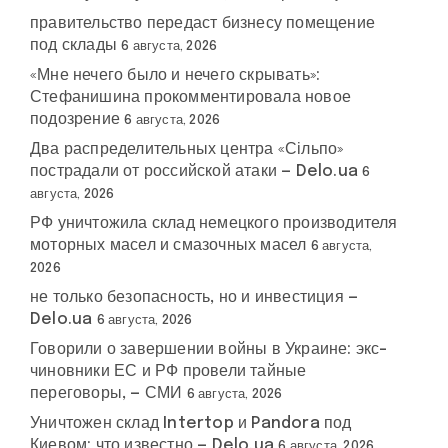
правительство передаст бизнесу помещение
под склады
6 августа, 2026
«Мне нечего было и нечего скрывать»:
Стефанишина прокомментировала новое
подозрение
6 августа, 2026
Два распределительных центра «Сільпо»
пострадали от российской атаки — Delo.ua
6
августа, 2026
РФ уничтожила склад немецкого производителя
моторных масел и смазочных масел
6 августа,
2026
не только безопасность, но и инвестиция —
Delo.ua
6 августа, 2026
Говорили о завершении войны в Украине: экс-
чиновники ЕС и РФ провели тайные
переговоры, — СМИ
6 августа, 2026
Уничтожен склад Intertop и Pandora под
Киевом: что известно — Delo.ua
6 августа, 2026