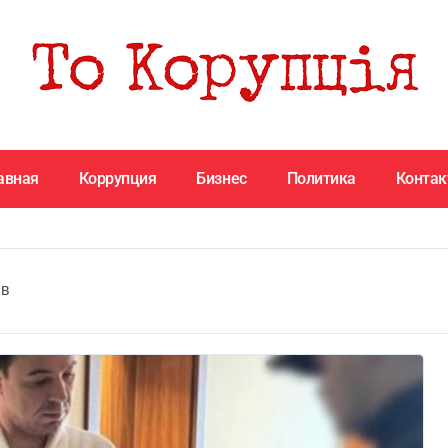
авная
Коррупция
Бизнес
Политика
Конта
ив