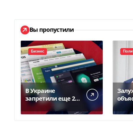
Вы пропустили
Бизнес
Поли
В Украине
Залу
запретили еще 250
объя
российских
гром
программ и видов
заяв
оборудования —
всту
Delo.ua
Укра