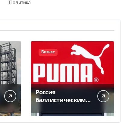
Политика
Бизнес
Россия
баллистическим
ударом
уничтожила склад
с товарами PUMA:
детали