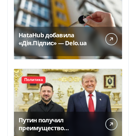
HataHub добавила
«Дія.Підпис» — Delo.ua
Политика
Путин получил
преимущество
благодаря действиям