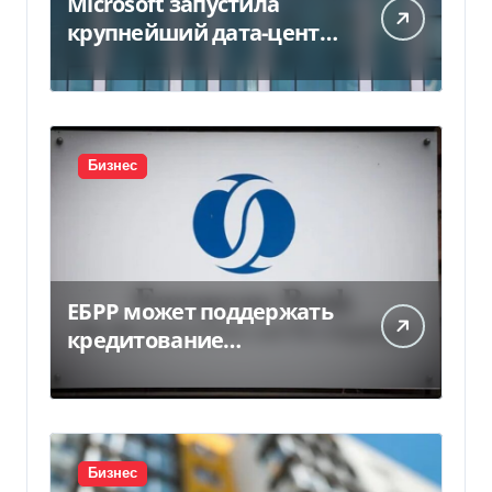
Microsoft запустила
крупнейший дата-центр
в Индии за $20,5
миллиарда
Бизнес
ЕБРР может поддержать
кредитование
украинского бизнеса на
300 млн евро — Delo.ua
Бизнес