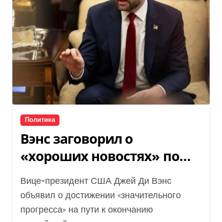
Политика
Вэнс заговорил о
«хороших новостях» по
урегулированию войны в
Вице-президент США Джей Ди Вэнс
Украине, — NBC News
объявил о достижении «значительного
прогресса» на пути к окончанию