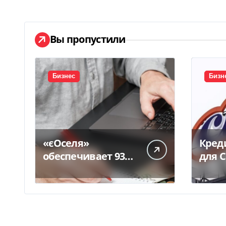
Вы пропустили
Бизнес
Бизн
«єОселя»
Креди
обеспечивает 93%
для 
ипотеки в Украине
дета
– банкиры
согл
Ощад