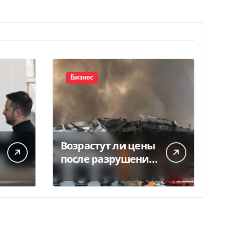
Бизнес
Возрастут ли цены
после разрушения
складов под
Киевом