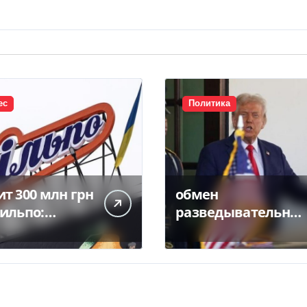
ес
Политика
т 300 млн грн
обмен
Сильпо:
разведывательны
ли
ми данными
ашения с
между Украиной и
банком
США значительно
вырос, — Politico