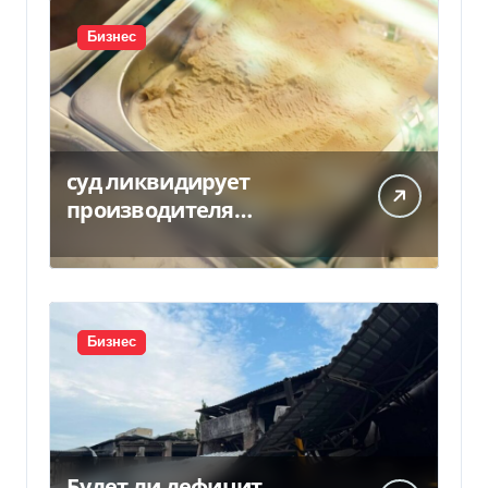
Бизнес
суд ликвидирует
производителя
мороженого Геркулес
Бизнес
Будет ли дефицит