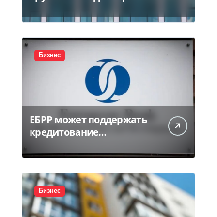
в Индии за $20,5
миллиарда
Бизнес
ЕБРР может поддержать
кредитование
украинского бизнеса на
300 млн евро — Delo.ua
Бизнес