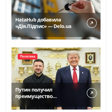
HataHub добавила
«Дія.Підпис» — Delo.ua
Политика
Путин получил
преимущество
благодаря действиям
США