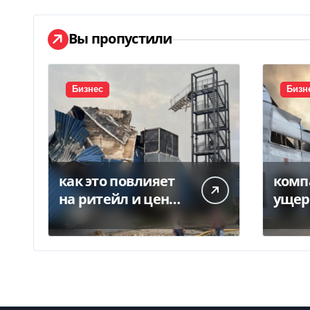
Вы пропустили
Бизнес
Бизн
как это повлияет
комп
на ритейл и цены
ущер
— Delo.ua