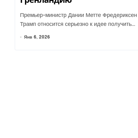
Премьер-министр Дании Метте Фредериксен подчеркнула, что президент США Дональд
Трамп относится серьезно к идее получить...
Янв 6, 2026