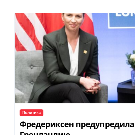
Политика
Фредериксен предупредила 
Гренландию