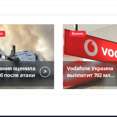
ес
Бизнес
ания оценила
Vodafone Украина
б после атаки
выплатит 702 млн
грн дивидендов —
Delo.ua