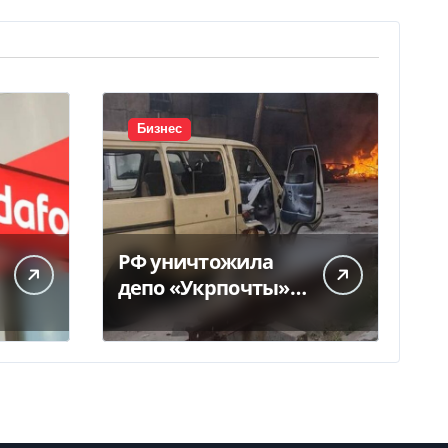
Бизнес
РФ уничтожила
депо «Укрпочты» в
Павлограде: есть
погибшие и
ранены