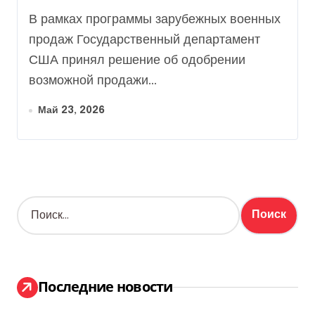
оборудования для ЗРК
В рамках программы зарубежных военных
HAWK
продаж Государственный департамент
США принял решение об одобрении
возможной продажи...
Май 23, 2026
Н
а
й
т
и
:
Последние новости