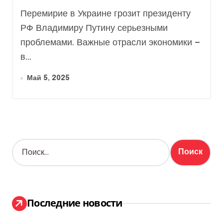
внутриполитических
Перемирие в Украине грозит президенту
проблем, – Bild
РФ Владимиру Путину серьезными
проблемами. Важные отрасли экономики —
в...
Май 5, 2025
Н
а
й
т
и
:
Последние новости