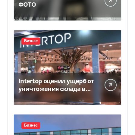
ФОТО
Бизнес
Intertop оценил ущерб от
уничтожения склада в
450 млн грн
Бизнес