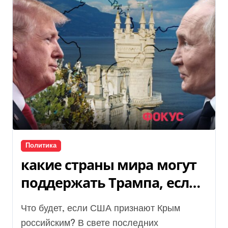
Политика
какие страны мира могут
поддержать Трампа, если
США признают Крым
Что будет, если США признают Крым
российским
российским? В свете последних