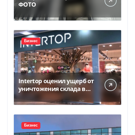
ФОТО
Бизнес
Intertop оценил ущерб от
уничтожения склада в
450 млн грн
Бизнес