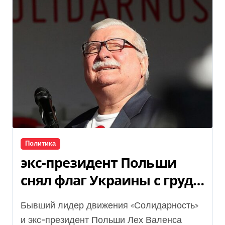
Политика
экс-президент Польши
снял флаг Украины с груди
и заявил, что больше не
Бывший лидер движения «Солидарность»
поддерживает Зеленского
и экс-президент Польши Лех Валенса