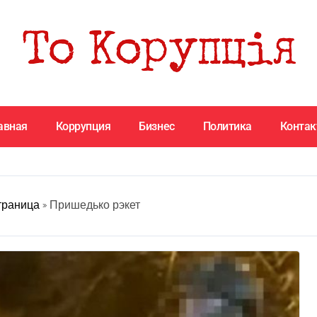
авная
Коррупция
Бизнес
Политика
Конта
траница
»
Пришедько рэкет