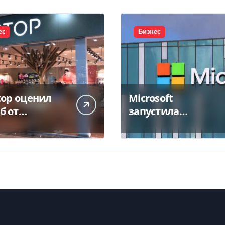
ес
Бизнес
top оценил
Microsoft
б от
запустила
тожения
крупнейший дата-
а в 450 млн
центр в Индии за
$20,5 миллиарда