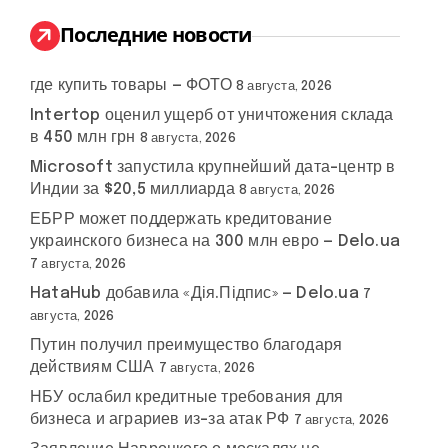
и
:
Последние новости
где купить товары — ФОТО
8 августа, 2026
Intertop оценил ущерб от уничтожения склада
в 450 млн грн
8 августа, 2026
Microsoft запустила крупнейший дата-центр в
Индии за $20,5 миллиарда
8 августа, 2026
ЕБРР может поддержать кредитование
украинского бизнеса на 300 млн евро — Delo.ua
7 августа, 2026
HataHub добавила «Дія.Підпис» — Delo.ua
7
августа, 2026
Путин получил преимущество благодаря
действиям США
7 августа, 2026
НБУ ослабил кредитные требования для
бизнеса и аграриев из-за атак РФ
7 августа, 2026