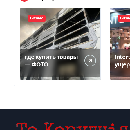
Бизнес
Бизн
где купить товары
Inter
— ФОТО
ущер
унич
склад
грн