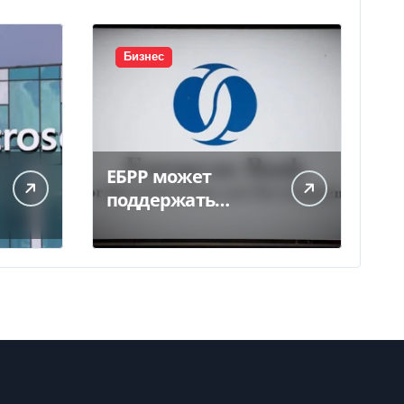
Бизнес
ЕБРР может
поддержать
кредитование
украинского
бизнеса на 300 млн
евро — Delo.ua