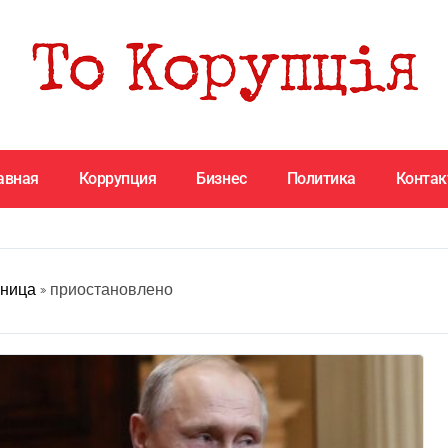
авная
Коррупция
Бизнес
Политика
Конта
аница
»
приостановлено