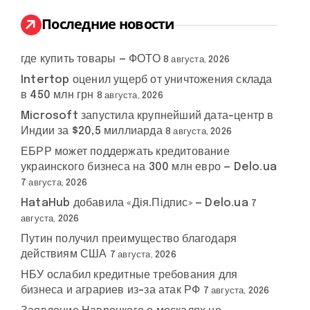
и
:
Последние новости
где купить товары — ФОТО
8 августа, 2026
Intertop оценил ущерб от уничтожения склада
в 450 млн грн
8 августа, 2026
Microsoft запустила крупнейший дата-центр в
Индии за $20,5 миллиарда
8 августа, 2026
ЕБРР может поддержать кредитование
украинского бизнеса на 300 млн евро — Delo.ua
7 августа, 2026
HataHub добавила «Дія.Підпис» — Delo.ua
7
августа, 2026
Путин получил преимущество благодаря
действиям США
7 августа, 2026
НБУ ослабил кредитные требования для
бизнеса и аграриев из-за атак РФ
7 августа, 2026