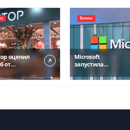
ес
Бизнес
top оценил
Microsoft
б от
запустила
тожения
крупнейший дата-
а в 450 млн
центр в Индии за
$20,5 миллиарда