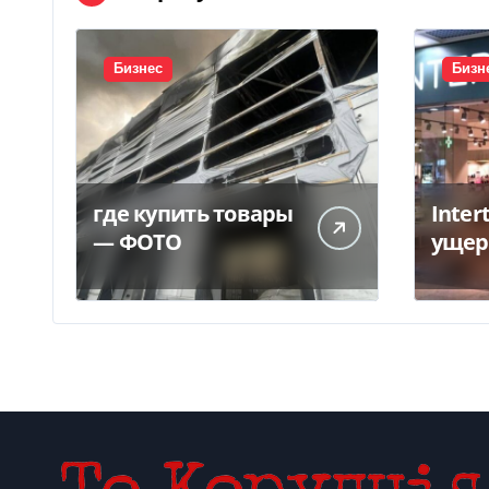
Бизнес
Бизн
где купить товары
Inter
— ФОТО
ущер
унич
склад
грн