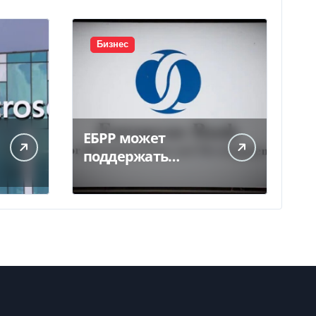
Бизнес
ЕБРР может
поддержать
кредитование
украинского
бизнеса на 300 млн
евро — Delo.ua