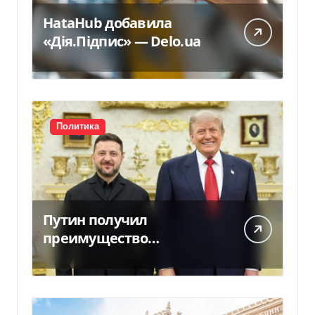
HataHub добавила
«Дія.Підпис» — Delo.ua
Политика
Путин получил
преимущество
благодаря действиям
США