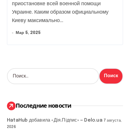
Украины
приостановке всей военной помощи
Украине. Каким образом официальному
Киеву максимально...
Мар 5, 2025
Н
а
й
т
и
:
Последние новости
HataHub добавила «Дія.Підпис» — Delo.ua
7 августа,
2026