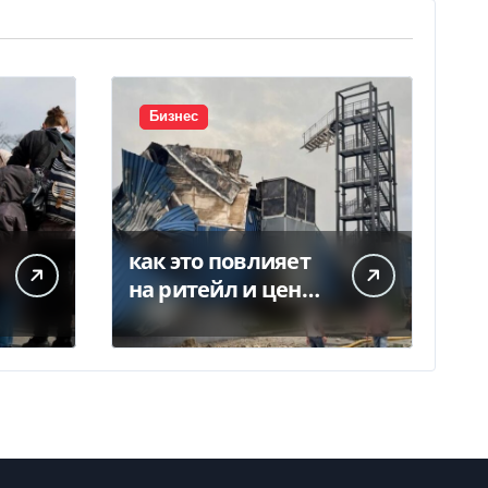
Бизнес
как это повлияет
на ритейл и цены
— Delo.ua