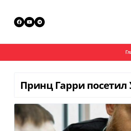
Перейти
к
содержанию
Гл
Принц Гарри посетил