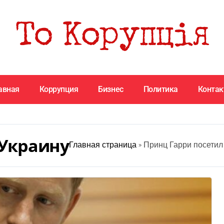
авная
Коррупция
Бизнес
Политика
Конта
 Украину
Главная страница
»
Принц Гарри посетил