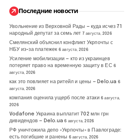
и
:
Последние новости
Увольнение из Верховной Рады — куда исчез 71
народный депутат за семь лет
7 августа, 2026
Смелянский объяснил конфликт Укрпочты с
НБУ из-за платежек
6 августа, 2026
Усиление мобилизации — кто из украинцев
потеряет право на временную защиту в ЕС
6
августа, 2026
как это повлияет на ритейл и цены — Delo.ua
6
августа, 2026
компания оценила ущерб после атаки
6 августа,
2026
Vodafone Украина выплатит 702 млн грн
дивидендов — Delo.ua
6 августа, 2026
РФ уничтожила депо «Укрпочты» в Павлограде:
есть погибшие и ранены
6 августа, 2026