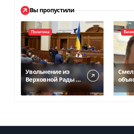
Вы пропустили
Политика
Бизн
Увольнение из
Смел
Верховной Рады —
объя
куда исчез 71
конф
народный депутат
Укрпо
за семь лет
за п