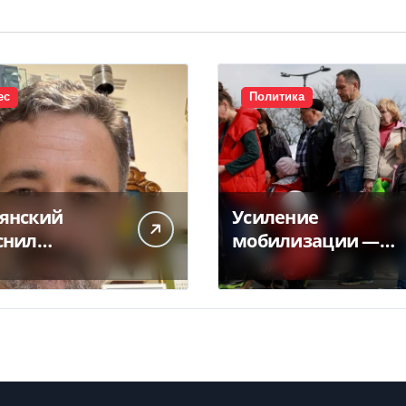
ес
Политика
янский
Усиление
снил
мобилизации —
ликт
кто из украинцев
чты с НБУ из-
потеряет право на
латежек
временную
защиту в ЕС