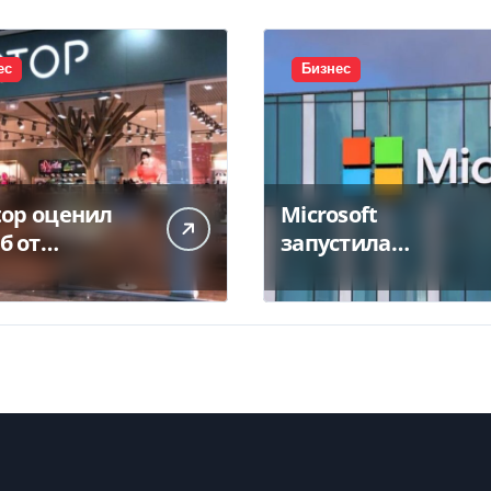
ес
Бизнес
top оценил
Microsoft
б от
запустила
тожения
крупнейший дата-
а в 450 млн
центр в Индии за
$20,5 миллиарда