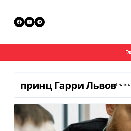
Перейти
к
содержанию
Гл
принц Гарри Львов
Главна