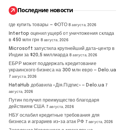
и
:
Последние новости
где купить товары — ФОТО
8 августа, 2026
Intertop оценил ущерб от уничтожения склада
в 450 млн грн
8 августа, 2026
Microsoft запустила крупнейший дата-центр в
Индии за $20,5 миллиарда
8 августа, 2026
ЕБРР может поддержать кредитование
украинского бизнеса на 300 млн евро — Delo.ua
7 августа, 2026
HataHub добавила «Дія.Підпис» — Delo.ua
7
августа, 2026
Путин получил преимущество благодаря
действиям США
7 августа, 2026
НБУ ослабил кредитные требования для
бизнеса и аграриев из-за атак РФ
7 августа, 2026