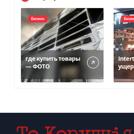
Бизнес
Бизн
где купить товары
Inter
— ФОТО
ущер
унич
склад
грн