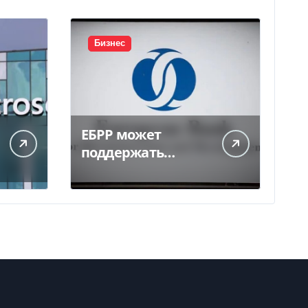
Бизнес
ЕБРР может
поддержать
кредитование
украинского
бизнеса на 300 млн
евро — Delo.ua