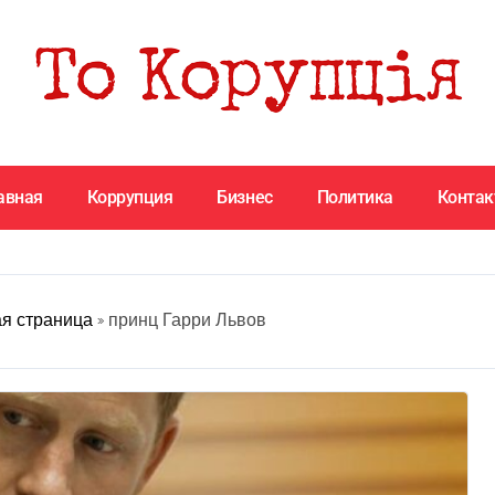
авная
Коррупция
Бизнес
Политика
Конта
я страница
»
принц Гарри Львов