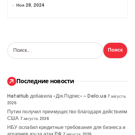
Ноя 28, 2024
Н
а
й
т
и
:
Последние новости
HataHub добавила «Дія.Підпис» — Delo.ua
7 августа,
2026
Путин получил преимущество благодаря действиям
США
7 августа, 2026
НБУ ослабил кредитные требования для бизнеса и
аграриев из-за атак РФ
7 августа, 2026