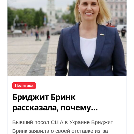
Политика
Бриджит Бринк
рассказала, почему
покинула пост посла США
Бывший посол США в Украине Бриджит
в Украине
Бринк заявила о своей отставке из-за