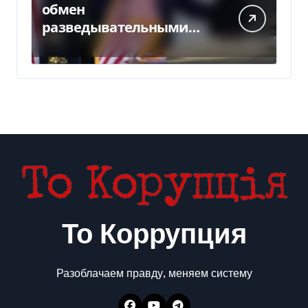
обмен
разведывательными
данными между
Украиной и США
значительно вырос, —
Politico
То Коррупция
Разоблачаем правду, меняем систему