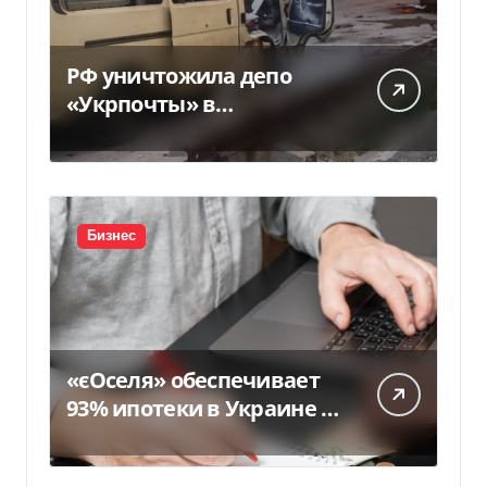
РФ уничтожила депо
«Укрпочты» в
Павлограде: есть
погибшие и ранены
Бизнес
«єОселя» обеспечивает
93% ипотеки в Украине –
банкиры