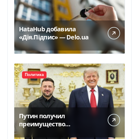
HataHub добавила
«Дія.Підпис» — Delo.ua
Политика
Путин получил
преимущество
благодаря действиям