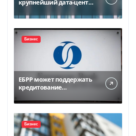
крупнейший дата-центр
в Индии за $20,5
миллиарда
Бизнес
ЕБРР может поддержать
кредитование
украинского бизнеса на
300 млн евро — Delo.ua
Бизнес