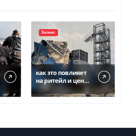
Бизнес
как это повлияет
на ритейл и цены
— Delo.ua