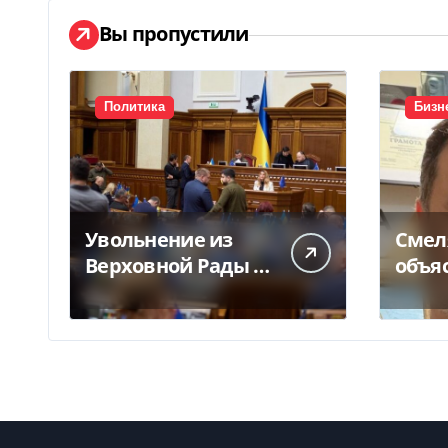
Вы пропустили
Политика
Бизн
Увольнение из
Смел
Верховной Рады —
объя
куда исчез 71
конф
народный депутат
Укрпо
за семь лет
за п