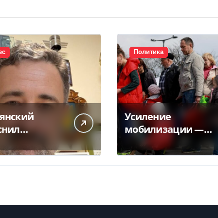
ес
Политика
янский
Усиление
снил
мобилизации —
ликт
кто из украинцев
чты с НБУ из-
потеряет право на
латежек
временную
защиту в ЕС