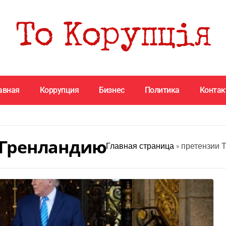
авная
Коррупция
Бизнес
Политика
Конта
 Гренландию
Главная страница
»
претензии 