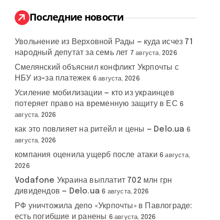
и
:
Последние новости
Увольнение из Верховной Рады — куда исчез 71
народный депутат за семь лет
7 августа, 2026
Смелянский объяснил конфликт Укрпочты с
НБУ из-за платежек
6 августа, 2026
Усиление мобилизации — кто из украинцев
потеряет право на временную защиту в ЕС
6
августа, 2026
как это повлияет на ритейл и цены — Delo.ua
6
августа, 2026
компания оценила ущерб после атаки
6 августа,
2026
Vodafone Украина выплатит 702 млн грн
дивидендов — Delo.ua
6 августа, 2026
РФ уничтожила депо «Укрпочты» в Павлограде:
есть погибшие и ранены
6 августа, 2026